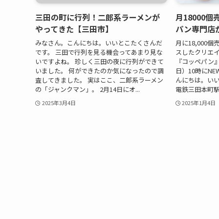
三田の町に行列！二郎系ラーメンが
月18000
やってきた【三田市】
パン専門店が
みなさん。こんにちは。いいとこたくさんだ
月に18,00
です。 三田で行列を見る機会ってあまり見な
スしたクリエ
いですよね。 珍しく三田の夜に行列ができて
『コッペパン』
いました。 何ができたのか気になったので調
日）10時にNE
査してきました。 実はここ、二郎系ラーメン
んにちは。い
の「ジャンクマン」。 2月14日にオ...
電鉄三田本町駅
2025年3月4日
2025年1月4日