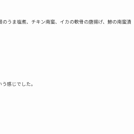
根のうま塩煮、チキン南蛮、イカの軟骨の唐揚げ、鯵の南蛮漬
いう感じでした。