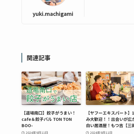
yuki.machigami
関連記事
【道場南口】餃子がうまい！
【ヤフーエキスパート】
cafe＆餃子バル TON TON
み大歓迎！！出会いが広
BOO-
白い居酒屋！もつ吉【三
2024年9月11日
2024年9月11日