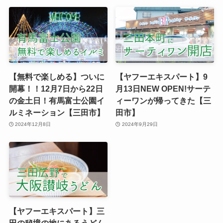
【無料で楽しめる】ついに
【ヤフーエキスパート】9
開幕！！12月7日から22日
月13日NEW OPEN!サーテ
の金土日！有馬富士公園イ
ィーワンが帰ってきた【三
ルミネーション【三田市】
田市】
2024年12月8日
2024年9月29日
【ヤフーエキスパート】三